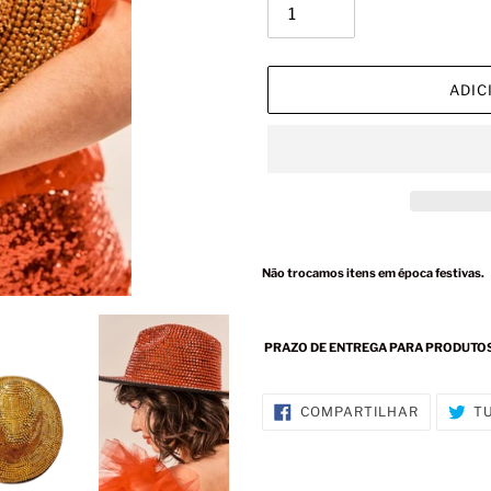
ADIC
Adicionando
o
Não trocamos
itens
em
época festivas.
produto
ao
seu
PRAZO DE ENTREGA PARA PRODUTOS E
carrinho
COMPART
COMPARTILHAR
T
NO
FACEBOO