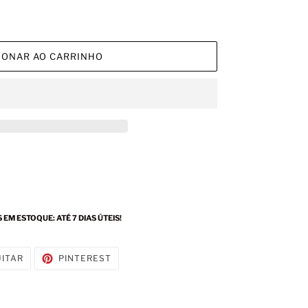
IONAR AO CARRINHO
M ESTOQUE: ATÉ 7 DIAS ÚTEIS!
ILHAR
TUITAR
INCLUIR
UITAR
PINTEREST
COMO
K
PIN
NO
PINTEREST